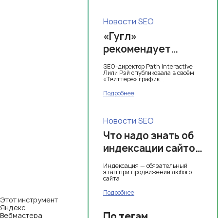
Новости SEO
«Гугл»
рекомендует
создавать контент,
SEO-директор Path Interactive
охватывающий все
Лили Рэй опубликовала в своём
«Твиттере» график...
поисковые
Подробнее
интенты
Новости SEO
Что надо знать об
индексации сайтов
в 2021 году
Индексация — обязательный
этап при продвижении любого
сайта
Подробнее
Этот инструмент
Яндекс
По тегам
Вебмастера