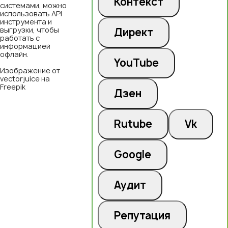
Контекст
системами, можно
использовать API
инструмента и
выгрузки, чтобы
Директ
работать с
информацией
офлайн.
YouTube
Изображение от
vectorjuice на
Freepik
Дзен
Rutube
Vk
Google
Аудит
Репутация