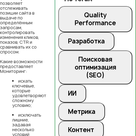
позволяет
отслеживать
позиции сайта в
Quality
выдаче по
Performance
определённым
запросам,
контролировать
изменения кликов,
Разработка
показов, CTR и
сравнивать их со
спросом.
Поисковая
Какие возможности
оптимизация
предоставляет
Мониторинг:
(SEO)
искать
ключевые,
которые
ИИ
удовлетворяют
сложному
условию;
Метрика
исключать
лишние,
задавая
Контент
несколько
условий