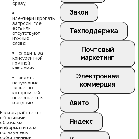
сразу;
Закон
идентифицировать
запросы, где
есть или
Техподдержка
отсутствуют
нужные
слова;
Почтовый
следить за
маркетинг
конкурентной
группой
ключевых;
Электронная
видеть
популярные
коммерция
слова, по
которым сайт
показывается
Авито
в выдаче.
Если вы работаете
с большими
Яндекс
объёмами
информации или
пользуетесь
собственными