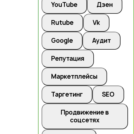
YouTube
Дзен
Rutube
Vk
Google
Аудит
Репутация
Маркетплейсы
Таргетинг
SEO
Продвижение в
соцсетях