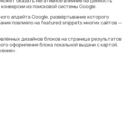
 может оказать негативное влияние на ценность
 конверсии из поисковой системы Google.
ого апдейта Google, развёртывание которого
ния повлияло на featured snippets многих сайтов —
овлённых дизайнов блоков на странице результатов
вого оформления блока локальной выдачи с картой,
жение».