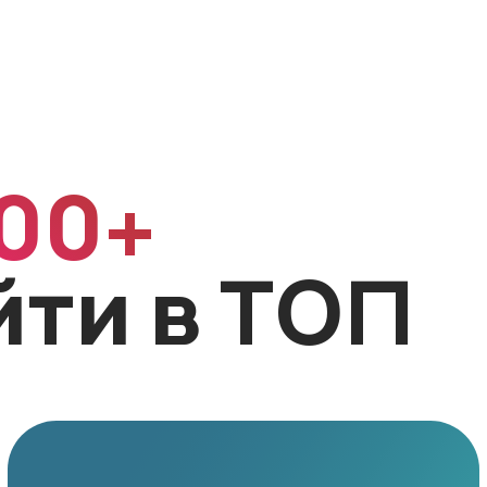
00+
йти в ТОП