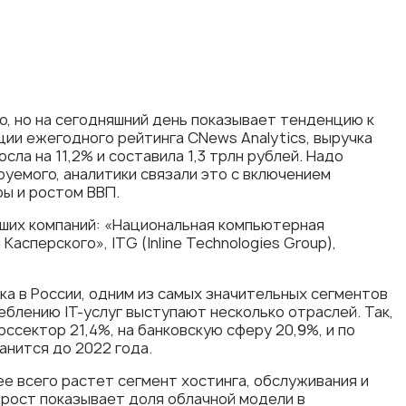
о, но на сегодняшний день показывает тенденцию к
ии ежегодного рейтинга CNews Analytics, выручка
сла на 11,2% и составила 1,3 трлн рублей. Надо
руемого, аналитики связали это с включением
ры и ростом ВВП.
йших компаний: «Национальная компьютерная
Касперского», ITG (Inline Technologies Group),
ка в России, одним из самых значительных сегментов
еблению IT-услуг выступают несколько отраслей. Так,
оссектор 21,4%, на банковскую сферу 20,9%, и по
нится до 2022 года.
ее всего растет сегмент хостинга, обслуживания и
рост показывает доля облачной модели в