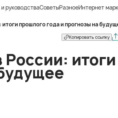
 и руководства
Советы
Разное
Интернет марк
и: итоги прошлого года и прогнозы на будущ
Копировать ссылку
в России: итог
 будущее