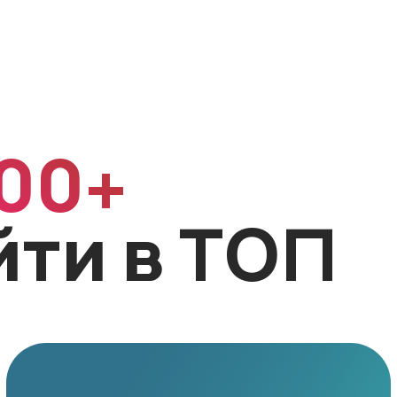
00+
йти в ТОП