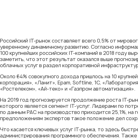
Российский IT-рынок составляет всего 0,5% от мировог
уверенному динамичному развитию. Согласно информац
100 крупнейших российских IT-компаний в 2018 году выро
заметить, что этот результат оказался выше прогнози
облачных услуг в раздел корпоративной инфраструкту
Около 64% совокупного дохода пришлось на 10 крупне
корпорация», «Ланит», Epam, Softline, 1С, «Лаборатория 
«Ростелеком», «Ай-теко» и «Газпром автоматизация».
На 2019 год прогнозируется продолжение роста IT-рын
которого является сегмент IT-услуг. Лидерами по потр
по данным PAC на производство приходится 25,1%, на г
предположениям экспертов такое положение дел сохра
Что касается ключевых услуг IT-рынка, то здесь быстр
администрирования программного обеспечения. Также 