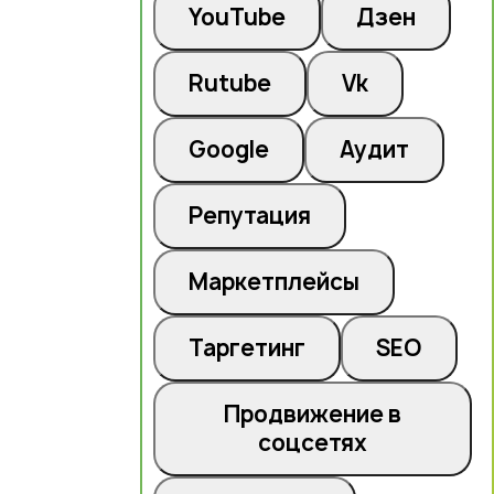
YouTube
Дзен
Rutube
Vk
Google
Аудит
Репутация
Маркетплейсы
Таргетинг
SEO
Продвижение в
соцсетях