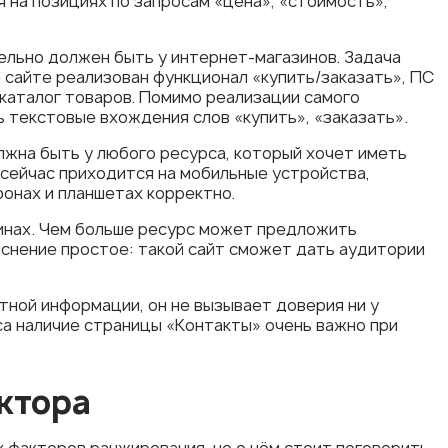
я на позициях по запросам «цена», «стоимость»,
ельно должен быть у интернет-магазинов. Задача
 сайте реализован функционал «купить/заказать», ПС
 каталог товаров. Помимо реализации самого
 текстовые вхождения слов «купить», «заказать».
лжна быть у любого ресурса, который хочет иметь
 сейчас приходится на мобильные устройства,
онах и планшетах корректно.
зинах. Чем больше ресурс может предложить
снение простое: такой сайт сможет дать аудитории
тной информации, он не вызывает доверия ни у
са наличие страницы «Контакты» очень важно при
ктора
х факторов ранжирования, но о нём стоит поговорить