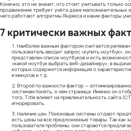
Конечно, это не значит, что стоит учитывать только о
продвижение требует учёта даже малозначительных эл
чего работают алгоритмы Яндекса и какие факторы учи
7 критически важных фак
Наиболее важным фактором считается релевант
пользователь вводит запрос «купить ноутбук», о
представлен список ноутбуков и есть возможност
«какой ноутбук выбрать веб-дизайнеру», в выдач
которых содержится информация о характеристик
и минусов и т.д.
Второй по важности фактор — оптимизированност
системам понять, о чём страница. Именно он ото
того, Title влияет на привлекательность сайта (
игнорировать.
Наличие цен. Поисковые системы отдают предп
есть цены на все предложенные товары. Так как 
пользователя проблемы, они стараются предлагае