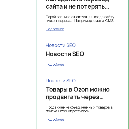
сайта и не потерять
SEO-показатели
Порой возникают ситуации, когда сайту
нужен переезд. Например, смена CMS.
Подробнее
Новости SEO
Новости SEO
Подробнее
Новости SEO
Товары в Ozon можно
продвигать через
личный кабинет
Продвижение объединённых товаров в
селлера
поиске Ozon упростилось
Подробнее