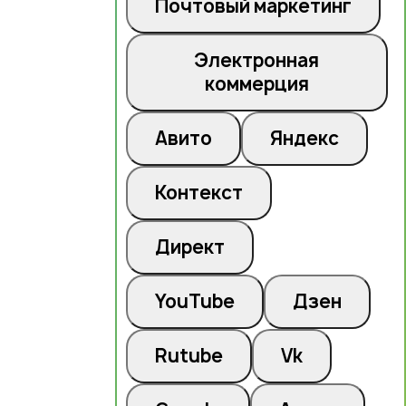
Почтовый маркетинг
Электронная
коммерция
Авито
Яндекс
Контекст
Директ
YouTube
Дзен
Rutube
Vk