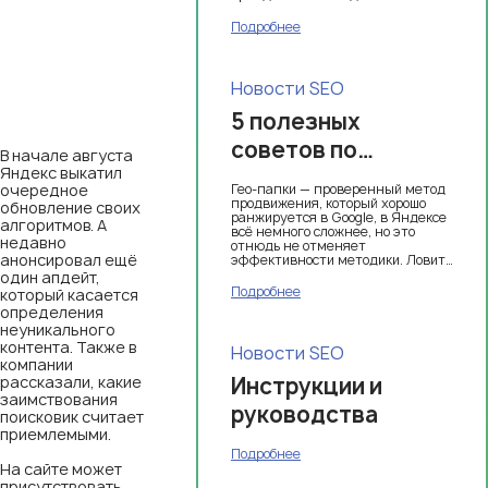
Подробнее
Новости SEO
5 полезных
советов по
В начале августа
Яндекс выкатил
продвижению с
очередное
Гео-папки — проверенный метод
помощью гео-папок
продвижения, который хорошо
обновление своих
ранжируется в Google, в Яндексе
алгоритмов. А
всё немного сложнее, но это
недавно
отнюдь не отменяет
анонсировал ещё
эффективности методики. Ловите
лайфхаки
один апдейт,
Подробнее
который касается
определения
неуникального
контента. Также в
Новости SEO
компании
рассказали, какие
Инструкции и
заимствования
руководства
поисковик считает
приемлемыми.
Подробнее
На сайте может
присутствовать