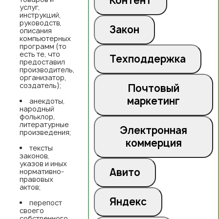
Контент
услуг,
инструкций,
руководств,
Закон
описания
компьютерных
программ (то
есть те, что
Техподдержка
предоставил
производитель,
организатор,
создатель);
Почтовый
маркетинг
анекдоты,
народный
фольклор,
литературные
Электронная
произведения;
коммерция
тексты
законов,
указов и иных
Авито
нормативно-
правовых
актов;
Яндекс
перепост
своего
собственного