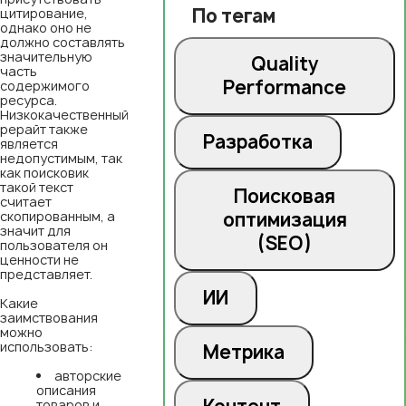
По тегам
цитирование,
однако оно не
должно составлять
значительную
Quality
часть
Performance
содержимого
ресурса.
Низкокачественный
рерайт также
Разработка
является
недопустимым, так
как поисковик
такой текст
Поисковая
считает
скопированным, а
оптимизация
значит для
(SEO)
пользователя он
ценности не
представляет.
ИИ
Какие
заимствования
можно
использовать:
Метрика
авторские
описания
товаров и