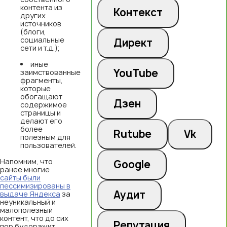
контента из
Контекст
других
источников
(блоги,
социальные
Директ
сети и т.д.);
иные
YouTube
заимствованные
фрагменты,
которые
обогащают
Дзен
содержимое
страницы и
делают его
более
Rutube
Vk
полезным для
пользователей.
Напомним, что
Google
ранее многие
сайты были
пессимизированы в
Аудит
выдаче Яндекса
за
неуникальный и
малополезный
контент, что до сих
Репутация
пор будоражит