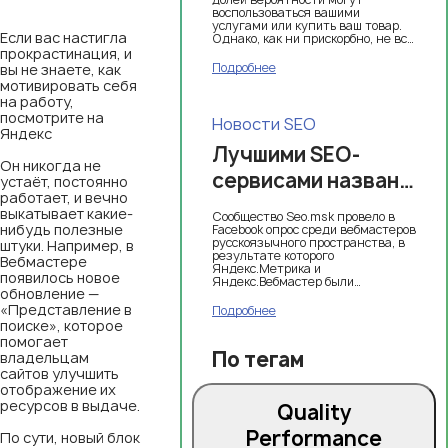
воспользоваться вашими
услугами или купить ваш товар.
Если вас настигла
Однако, как ни прискорбно, не все
лиды одинаково полезны для
прокрастинация, и
вашего бизнеса, и далеко не
Подробнее
вы не знаете, как
каждый из них принесёт вам
мотивировать себя
пользу. Именно поэтому
на работу,
появляется потребность в
посмотрите на
классификации лидов.
Новости SEO
Правильное деление
Яндекс
потенциальных клиентов на
Лучшими SEO-
группы позволит избежать ряда
Он никогда не
проблем:
сервисами названы
устаёт, постоянно
работает, и вечно
Яндекс.Метрика и
выкатывает какие-
Сообщество Seo.msk провело в
Яндекс.Вебмастер
нибудь полезные
Facebook опрос среди вебмастеров
русскоязычного пространства, в
штуки. Например, в
результате которого
Вебмастере
Яндекс.Метрика и
появилось новое
Яндекс.Вебмастер были
обновление —
признаны лучшими SEO-
сервисами второй половины 2018
«Представление в
Подробнее
года.
поиске», которое
помогает
По тегам
владельцам
сайтов улучшить
отображение их
ресурсов в выдаче.
Quality
Performance
По сути, новый блок