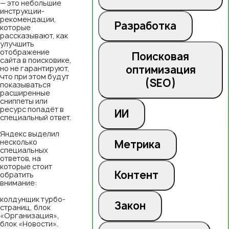
— это небольшие
инструкции-
рекомендации,
Разработка
которые
рассказывают, как
улучшить
отображение
Поисковая
сайта в поисковике,
оптимизация
но не гарантируют,
что при этом будут
(SEO)
показываться
расширенные
сниппеты или
ресурс попадёт в
ИИ
специальный ответ.
Яндекс выделил
несколько
Метрика
специальных
ответов, на
которые стоит
Контент
обратить
внимание:
колдунщик турбо-
Закон
страниц, блок
«Организация»,
блок «Новости».