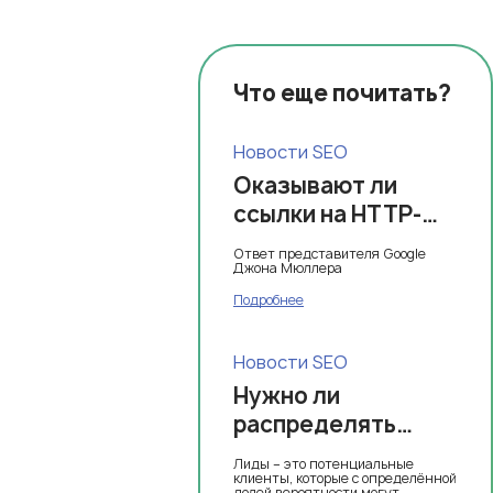
Что еще почитать?
Новости SEO
Оказывают ли
ссылки на HTTP-
сайты негативное
Ответ представителя Google
влияние на SEO?
Джона Мюллера
Подробнее
Новости SEO
Нужно ли
распределять
лидов, и чем это
Лиды – это потенциальные
может помочь?
клиенты, которые с определённой
долей вероятности могут