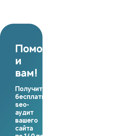
Поможем
и
вам!
Получите
бесплатный
seo-
аудит
вашего
сайта