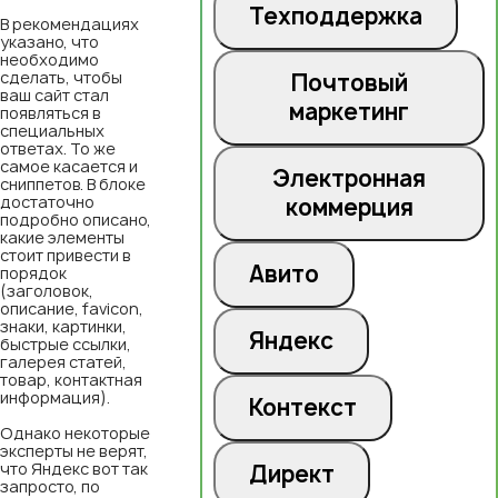
Техподдержка
В рекомендациях
указано, что
необходимо
сделать, чтобы
Почтовый
ваш сайт стал
маркетинг
появляться в
специальных
ответах. То же
самое касается и
Электронная
сниппетов. В блоке
достаточно
коммерция
подробно описано,
какие элементы
стоит привести в
Авито
порядок
(заголовок,
описание, favicon,
знаки, картинки,
Яндекс
быстрые ссылки,
галерея статей,
товар, контактная
информация).
Контекст
Однако некоторые
эксперты не верят,
что Яндекс вот так
Директ
запросто, по