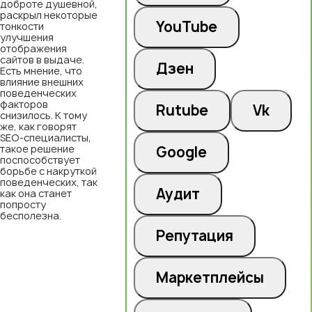
доброте душевной,
раскрыл некоторые
YouTube
тонкости
улучшения
отображения
сайтов в выдаче.
Дзен
Есть мнение, что
влияние внешних
поведенческих
факторов
Rutube
Vk
снизилось. К тому
же, как говорят
SEO-специалисты,
такое решение
Google
поспособствует
борьбе с накруткой
поведенческих, так
Аудит
как она станет
попросту
бесполезна.
Репутация
Маркетплейсы