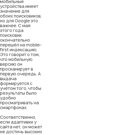
мобильные
устройства имеет
значение для
обоих поисковиков,
но для Google это
важнее. С мая
этого года
поисковик
окончательно
перешёл на mobile-
first индексацию.
Это говорит о том,
что мобильную
версию он
просканирует в
первую очередь. А
выдача
формируется с
учётом того, чтобы
результаты было
удобно
просматривать на
смартфонах.
Соответственно,
если адаптивки у
сайта нет, он может
не достичь высоких