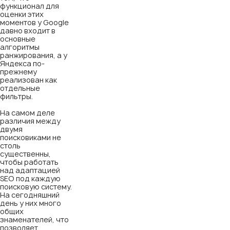
функционал для
оценки этих
моментов у Google
давно входит в
основные
алгоритмы
ранжирования, а у
Яндекса по-
прежнему
реализован как
отдельные
фильтры.
На самом деле
различия между
двумя
поисковиками не
столь
существенны,
чтобы работать
над адаптацией
SEO под каждую
поисковую систему.
На сегодняшний
день у них много
общих
знаменателей, что
позволяет