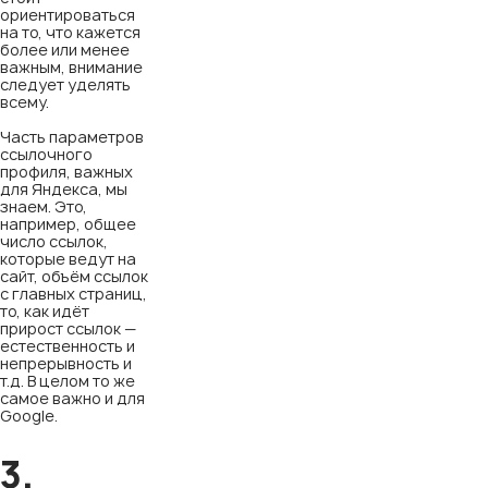
ориентироваться
на то, что кажется
более или менее
важным, внимание
следует уделять
всему.
Часть параметров
ссылочного
профиля, важных
для Яндекса, мы
знаем. Это,
например, общее
число ссылок,
которые ведут на
сайт, объём ссылок
с главных страниц,
то, как идёт
прирост ссылок —
естественность и
непрерывность и
т.д. В целом то же
самое важно и для
Google.
3.