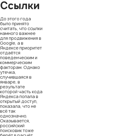
Ссылки
До этого года
было принято
считать, что ссылки
намного важнее
для продвижения в
Google, а в
Яндексе приоритет
отдаётся
поведенческим и
коммерческим
факторам. Однако
утечка,
случившаяся в
январе, в
результате
которой часть кода
Яндекса попала в
открытый доступ,
показала, что не
всё так
однозначно.
Оказывается,
российский
поисковик тоже
берёт в расчёт