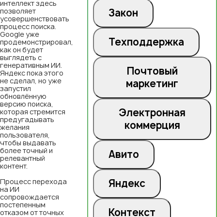
интеллект здесь
позволяет
Закон
усовершенствовать
процесс поиска.
Google уже
Техподдержка
продемонстрировал,
как он будет
выглядеть с
генеративным ИИ.
Почтовый
Яндекс пока этого
не сделал, но уже
маркетинг
запустил
обновлённую
версию поиска,
Электронная
которая стремится
предугадывать
коммерция
желания
пользователя,
чтобы выдавать
более точный и
Авито
релевантный
контент.
Процесс перехода
Яндекс
на ИИ
сопровождается
постепенным
Контекст
отказом от точных