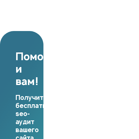
Поможем
и
вам!
Получите
бесплатный
seo-
аудит
вашего
сайта