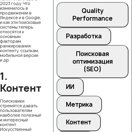
2023 году. Что
изменилось в
Quality
продвижении в
Performance
Яндексе и в Google,
и как эти поисковые
системы теперь
относятся к
Разработка
основным
факторам
ранжирования:
контенту, ссылкам,
Поисковая
мобильной версии
и др.
оптимизация
(SEO)
1.
Контент
ИИ
Поисковики
Метрика
стремятся давать
пользователям
наиболее полезный
и интересный
Контент
контент.
Искусственный