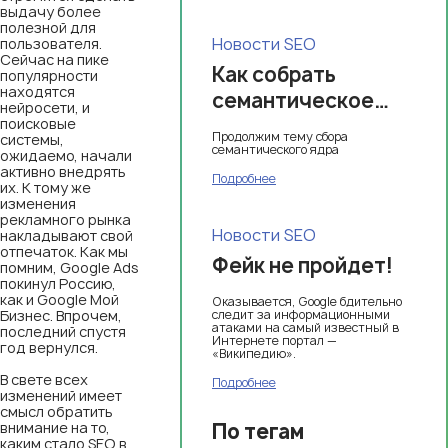
площадок мира
выдачу более
полезной для
Новости SEO
пользователя.
Сейчас на пике
Как собрать
популярности
находятся
семантическое
нейросети, и
ядро (часть3)
поисковые
Продолжим тему сбора
системы,
семантического ядра
ожидаемо, начали
активно внедрять
Подробнее
их. К тому же
изменения
рекламного рынка
Новости SEO
накладывают свой
отпечаток. Как мы
Фейк не пройдет!
помним, Google Ads
покинул Россию,
как и Google Мой
Оказывается, Google бдительно
Бизнес. Впрочем,
следит за информационными
атаками на самый известный в
последний спустя
Интернете портал —
год вернулся.
«Википедию».
В свете всех
Подробнее
изменений имеет
смысл обратить
внимание на то,
По тегам
каким стало SEO в