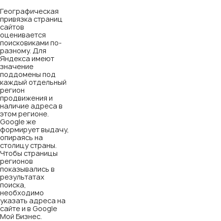
Географическая
привязка страниц
сайтов
оценивается
поисковиками по-
разному. Для
Яндекса имеют
значение
поддомены под
каждый отдельный
регион
продвижения и
наличие адреса в
этом регионе.
Google же
формирует выдачу,
опираясь на
столицу страны.
Чтобы страницы
регионов
показывались в
результатах
поиска,
необходимо
указать адреса на
сайте и в Google
Мой Бизнес.