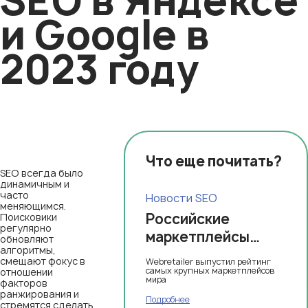
SEO в Яндексе
и Google в
2023 году
Что еще почитать?
SEO всегда было
динамичным и
часто
Новости SEO
меняющимся.
Российские
Поисковики
регулярно
маркетплейсы
обновляют
алгоритмы,
вошли в десятку
смещают фокус в
Webretailer выпустил рейтинг
крупнейших
самых крупных маркетплейсов
отношении
мира
факторов
торговых онлайн-
ранжирования и
Подробнее
стремятся сделать