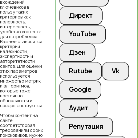
вхождений
ключевиков в
пользу таких
Директ
критериев как
полезность,
интересность,
удобство контента
YouTube
для потребления.
Важнее становятся
критерии
надёжности,
Дзен
экспертности и
авторитетности
сайтов. Для оценки
Rutube
Vk
этих параметров
используется
множество метрик
и алгоритмов,
Google
которые тоже
постоянно
обновляются и
совершенствуются.
Аудит
Чтобы контент на
сайте
соответствовал
Репутация
требованиям обоих
поисковиков, нужно