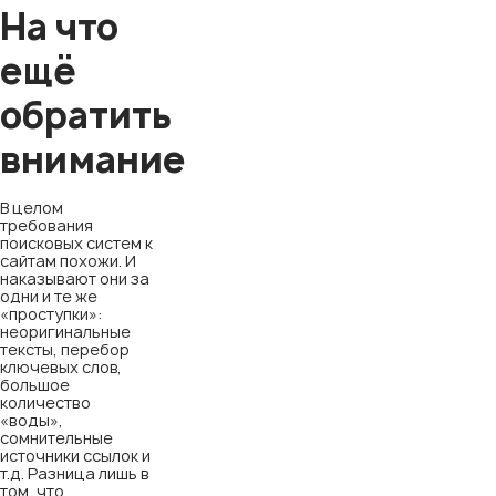
На что
ещё
обратить
внимание
В целом
требования
поисковых систем к
сайтам похожи. И
наказывают они за
одни и те же
«проступки»:
неоригинальные
тексты, перебор
ключевых слов,
большое
количество
«воды»,
сомнительные
источники ссылок и
т.д. Разница лишь в
том, что