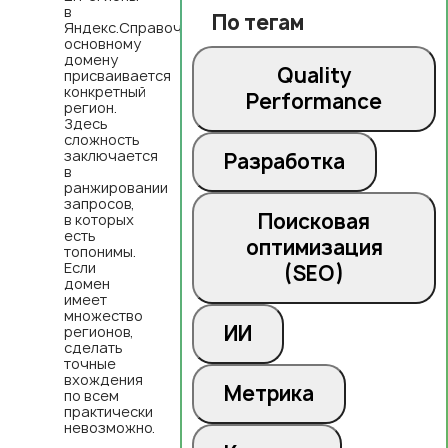
в
По тегам
Яндекс.Справочнике:
основному
домену
Quality
присваивается
конкретный
Performance
регион.
Здесь
сложность
заключается
Разработка
в
ранжировании
запросов,
Поисковая
в которых
есть
оптимизация
топонимы.
Если
(SEO)
домен
имеет
множество
ИИ
регионов,
сделать
точные
вхождения
Метрика
по всем
практически
невозможно.