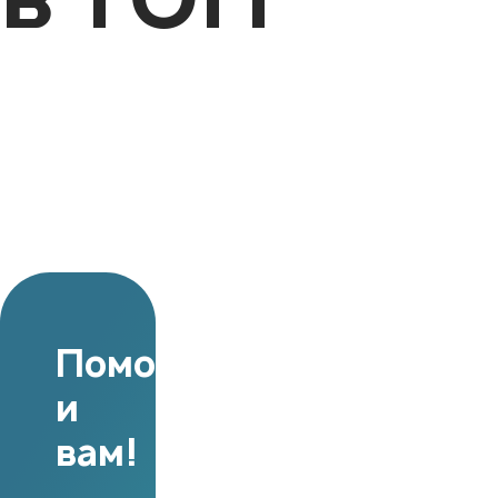
Поможем
и
вам!