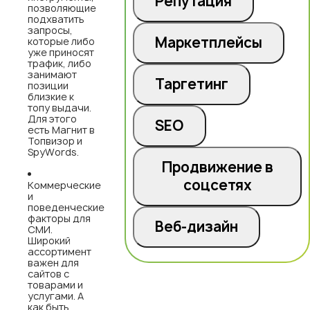
Репутация
позволяющие
подхватить
запросы,
Маркетплейсы
которые либо
уже приносят
трафик, либо
занимают
Таргетинг
позиции
близкие к
топу выдачи.
Для этого
SEO
есть Магнит в
Топвизор и
SpyWords.
Продвижение в
соцсетях
Коммерческие
и
поведенческие
факторы для
Веб-дизайн
СМИ.
Широкий
ассортимент
важен для
сайтов с
товарами и
услугами. А
как быть