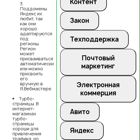
Контент
Поддомены.
Яндекс их
любит, так
Закон
как они
хорошо
адаптируются
Техподдержка
под
регионы.
Регион
может
Почтовый
присваиваться
автоматически
маркетинг
или можно
присвоить
его
вручную в
Электронная
Я.Вебмастере.
коммерция
Турбо-
страницы. В
интернет-
Авито
магазинах
турбо-
страницы
хороши для
Яндекс
привлечения
трафика, но,