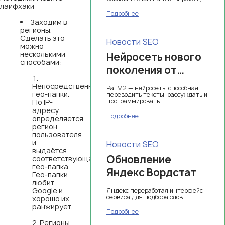
лайфхаки
от услуги можно отказаться, хотя
согласие на стороннее
Подробнее
вмешательство и не
Заходим в
запрашивалось.
регионы.
Сделать это
Новости SEO
можно
несколькими
Нейросеть нового
способами:
поколения от
Google
Непосредственно
PaLM2 — нейросеть, способная
гео-папки.
переводить тексты, рассуждать и
программировать
По IP-
адресу
Подробнее
определяется
регион
пользователя
и
Новости SEO
выдаётся
Обновление
соответствующая
гео-папка.
Яндекс Вордстат
Гео-папки
любит
Google и
Яндекс переработал интерфейс
сервиса для подбора слов
хорошо их
ранжирует.
Подробнее
Регионы