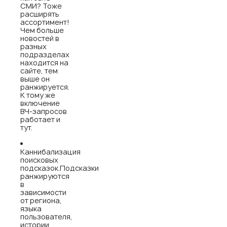
СМИ? Тоже
расширять
ассортимент!
Чем больше
новостей в
разных
подразделах
находится на
сайте, тем
выше он
ранжируется.
К тому же
включение
ВЧ-запросов
работает и
тут.
Каннибализация
поисковых
подсказок.Подсказки
ранжируются
в
зависимости
от региона,
языка
пользователя,
истории