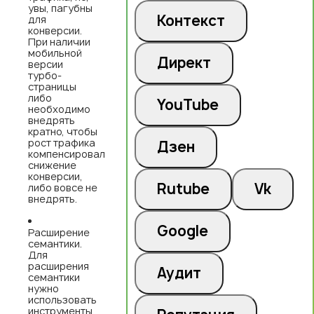
увы, пагубны
Контекст
для
конверсии.
При наличии
мобильной
Директ
версии
турбо-
страницы
либо
YouTube
необходимо
внедрять
кратно, чтобы
рост трафика
Дзен
компенсировал
снижение
конверсии,
Rutube
Vk
либо вовсе не
внедрять.
Google
Расширение
семантики.
Для
расширения
Аудит
семантики
нужно
использовать
инструменты,