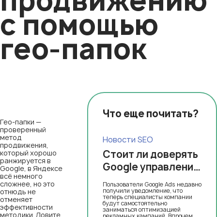
продвижению
с помощью
гео-папок
Что еще почитать?
Гео-папки —
проверенный
метод
Новости SEO
продвижения,
Стоит ли доверять
который хорошо
ранжируется в
Google управление
Google, в Яндексе
всё немного
вашей рекламой?
сложнее, но это
Пользователи Google Ads недавно
получили уведомление, что
отнюдь не
теперь специалисты компании
отменяет
будут самостоятельно
эффективности
заниматься оптимизацией
методики. Ловите
рекламных кампаний. Впрочем,