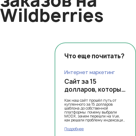
заказов на
Wildberries
Что еще почитать?
Интернет маркетинг
Сайт за 15
долларов, который
вырос в
Как наш сайт прошёл путь от
собственную
купленного за 15 долларов
шаблона до собственной
платформу:
платформы: почему выбрали
MODX, зачем перешли на Vue,
история qupe.ru
как решали проблему индексации
и что это даёт бизнесу.
Подробнее