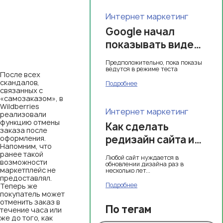
Интернет маркетинг
Google начал
показывать видео
в блоке
Предположительно, пока показы
популярных
ведутся в режиме теста
После всех
товаров в поиске
скандалов,
Подробнее
связанных с
«самозаказом», в
Wildberries
Интернет маркетинг
реализовали
функцию отмены
Как сделать
заказа после
редизайн сайта и
оформления.
Напомним, что
сохранить свои
ранее такой
Любой сайт нуждается в
возможности
позиции в выдаче
обновлении дизайна раз в
маркетплейс не
несколько лет...
предоставлял.
Подробнее
Теперь же
покупатель может
отменить заказ в
По тегам
течение часа или
же до того, как