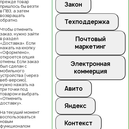
прежде товар
Закон
пришлось бы везти
в ПВЗ, а затем
возвращать
обратно.
Техподдержка
Чтобы отменить
заказ, нужно зайти
Почтовый
в раздел
«Доставка». Если
маркетинг
нажать на кнопку
«Оформлено»,
откроется опция
отмены. Если заказ
Электронная
был сделан с
коммерция
мобильного
устройства (через
веб-версию),
нужно нажать на
Авито
три точки под
товаром и выбрать
«Отменить
доставку».
Яндекс
На текущий момент
воспользоваться
новым
Контекст
функционалом