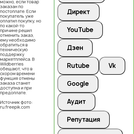
можно, если товар
заказан по
Директ
постоплате. Если
покупатель уже
оплатил покупку, но
по какой-то
YouTube
причине решил
отменить заказ,
ему необходимо
обратиться в
Дзен
техническую
поддержку
маркетплейса. В
Wildberries
Rutube
Vk
обещают, что в
скором времени
функция отмены
Google
заказа станет
доступна и при
предоплате.
Аудит
Источник фото:
ru.freepik.com
Репутация