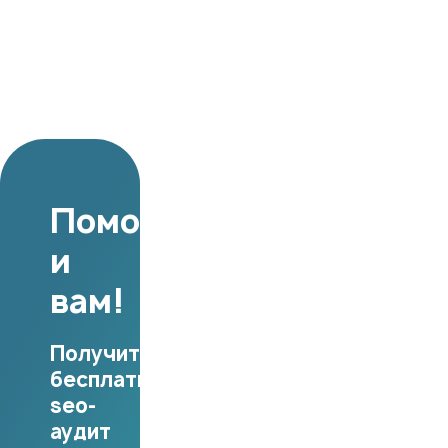
Поможем
и
вам!
Получите
бесплатный
seo-
аудит