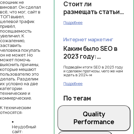
сеошник не
Стоит ли
виноват. Он сделал
размещать статьи с
всё, что мог, сайт в
ТОП вывел,
сайта на Яндекс
целевой трафик
Подробнее
привёл,
Дзен?
посещаемость
увеличил. К
Интернет маркетинг
сожалению,
заставить
Каким было SEO в
человека покупать
он не может. Но
2023 году:
может помочь
подводим итоги
выяснить причины,
Подведём итоги SEO в 2023 году
которые мешают
и сделаем прогнозы, чего же нам
пользователю это
ждать в 2024-м
делать. Разделим
их условно на две
Подробнее
категории:
технические и
По тегам
коммерческие.
К техническим
относятся:
Quality
Performance
Неудобный
сайт: