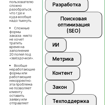
пользователю
Разработка
сложно
разобраться,
что где и
куда вообще
Поисковая
надо тыкнуть.
оптимизация
Сложные
(SEO)
формы
заказа: никто
не хочет
тратить
ИИ
время на
заполнение
20 полей под
«звёздочкой».
Метрика
Вообще
неработающие
Контент
формы или
работающие
некорректно:
эта проблема
Закон
не позволяет
клиенту
оставить
заявку или
Техподдержка
отправляет