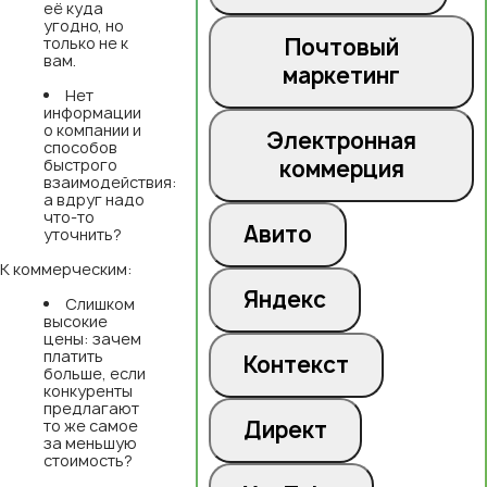
её куда
угодно, но
только не к
Почтовый
вам.
маркетинг
Нет
информации
о компании и
Электронная
способов
быстрого
коммерция
взаимодействия:
а вдруг надо
что-то
Авито
уточнить?
К коммерческим:
Яндекс
Слишком
высокие
цены: зачем
платить
Контекст
больше, если
конкуренты
предлагают
то же самое
Директ
за меньшую
стоимость?