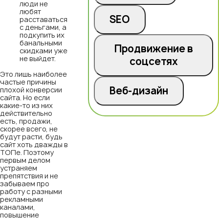
люди не
любят
SEO
расставаться
с деньгами, а
подкупить их
банальными
Продвижение в
скидками уже
не выйдет.
соцсетях
Это лишь наиболее
частые причины
Веб-дизайн
плохой конверсии
сайта. Но если
какие-то из них
действительно
есть, продажи,
скорее всего, не
будут расти, будь
сайт хоть дважды в
ТОПе. Поэтому
первым делом
устраняем
препятствия и не
забываем про
работу с разными
рекламными
каналами,
повышение