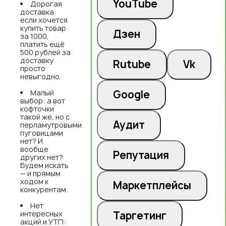
YouTube
Дорогая
доставка:
если хочется
купить товар
Дзен
за 1000,
платить ещё
500 рублей за
доставку
Rutube
Vk
просто
невыгодно.
Малый
Google
выбор: а вот
кофточки
такой же, но с
Аудит
перламутровыми
пуговицами
нет? И
вообще
Репутация
других нет?
Будем искать
— и прямым
ходом к
Маркетплейсы
конкурентам.
Нет
интересных
Таргетинг
акций и УТП: