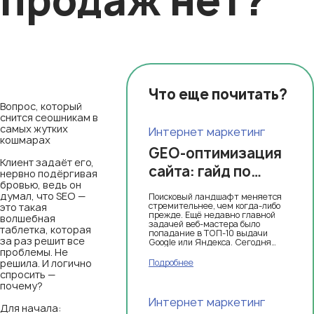
продаж нет?
Что еще почитать?
Вопрос, который
снится сеошникам в
самых жутких
Интернет маркетинг
кошмарах
GEO-оптимизация
Клиент задаёт его,
сайта: гайд по
нервно подёргивая
бровью, ведь он
локальному SEO и
думал, что SEO —
Поисковый ландшафт меняется
нейросетевым
стремительнее, чем когда-либо
это такая
прежде. Ещё недавно главной
волшебная
методам
задачей веб-мастера было
таблетка, которая
попадание в ТОП-10 выдачи
за раз решит все
продвижения
Google или Яндекса. Сегодня
проблемы. Не
этого недостаточно.
решила. И логично
Подробнее
спросить —
почему?
Интернет маркетинг
Для начала: