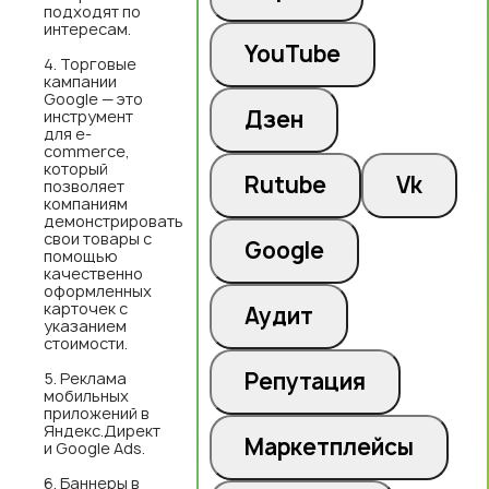
подходят по
интересам.
YouTube
Торговые
кампании
Google — это
Дзен
инструмент
для e-
commerce,
который
Rutube
Vk
позволяет
компаниям
демонстрировать
свои товары с
Google
помощью
качественно
оформленных
карточек с
Аудит
указанием
стоимости.
Репутация
Реклама
мобильных
приложений в
Яндекс.Директ
Маркетплейсы
и Google Ads.
Баннеры в