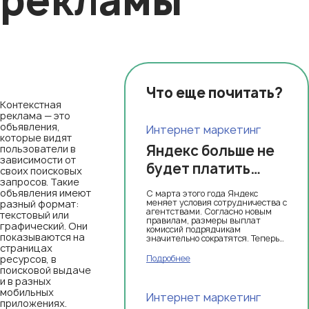
рекламы
Что еще почитать?
Контекстная
реклама — это
объявления,
Интернет маркетинг
которые видят
Яндекс больше не
пользователи в
зависимости от
будет платить
своих поисковых
запросов. Такие
агентскую
объявления имеют
С марта этого года Яндекс
комиссию за
меняет условия сотрудничества с
разный формат:
агентствами. Согласно новым
текстовый или
Яндекс Директ
правилам, размеры выплат
графический. Они
комиссий подрядчикам
показываются на
значительно сократятся. Теперь
страницах
прибыль будет зависеть от
оборота клиента и составит
ресурсов, в
Подробнее
примерно 3-5%
поисковой выдаче
и в разных
мобильных
Интернет маркетинг
приложениях.