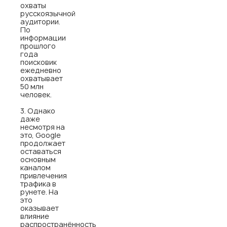
охваты
русскоязычной
аудитории.
По
информации
прошлого
года
поисковик
ежедневно
охватывает
50 млн
человек.
Однако
даже
несмотря на
это, Google
продолжает
оставаться
основным
каналом
привлечения
трафика в
рунете. На
это
оказывает
влияние
распространённость