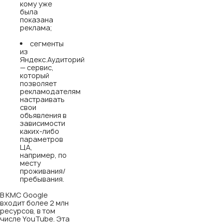
кому уже
была
показана
реклама;
сегменты
из
Яндекс.Аудиторий
— сервис,
который
позволяет
рекламодателям
настраивать
свои
объявления в
зависимости
каких-либо
параметров
ЦА,
например, по
месту
проживания/
пребывания.
В КМС Google
входит более 2 млн
ресурсов, в том
числе YouTube. Эта