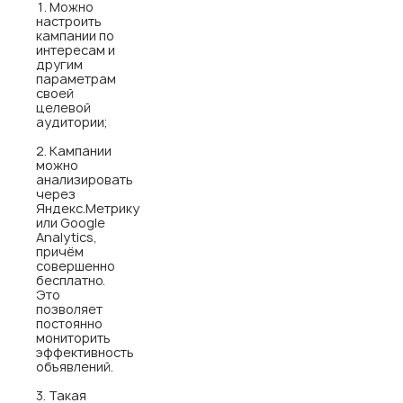
Можно
настроить
кампании по
интересам и
другим
параметрам
своей
целевой
аудитории;
Кампании
можно
анализировать
через
Яндекс.Метрику
или Google
Analytics,
причём
совершенно
бесплатно.
Это
позволяет
постоянно
мониторить
эффективность
объявлений.
Такая