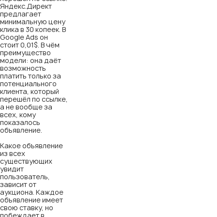
Яндекс.Директ
предлагает
минимальную цену
клика в 30 копеек. В
Google Ads он
стоит 0,01$. В чём
преимущество
модели: она даёт
возможность
платить только за
потенциального
клиента, который
перешёл по ссылке,
а не вообще за
всех, кому
показалось
объявление.
Какое объявление
из всех
существующих
увидит
пользователь,
зависит от
аукциона. Каждое
объявление имеет
свою ставку, но
побеждает в