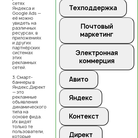
сетях
Техподдержка
Яндекса и
Google Ads —
её можно
увидеть на
Почтовый
различных
ресурсах, в
маркетинг
приложениях
и других
партнёрских
Электронная
системах
этих
коммерция
рекламных
сетей.
Смарт-
Авито
баннеры в
Яндекс.Директ
— это
Яндекс
рекламные
объявления
динамического
типа на
Контекст
основе фида.
Их видят
только те
пользователи,
Директ
которые