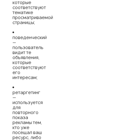
которые
соответствуют
тематике
просматриваемой
страницы;
поведенческий
—
пользователь
видит те
объявления,
которые
соответствуют
его
интересам;
ретаргетинг
—
используется
для
повторного
показа
рекламы тем,
кто уже
посещал ваш
ресурс, либо