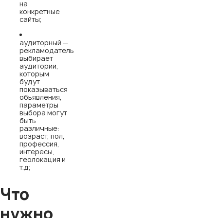
на
конкретные
сайты;
аудиторный —
рекламодатель
выбирает
аудитории,
которым
будут
показываться
объявления,
параметры
выбора могут
быть
различные:
возраст, пол,
профессия,
интересы,
геолокация и
т.д;
Что
нужно