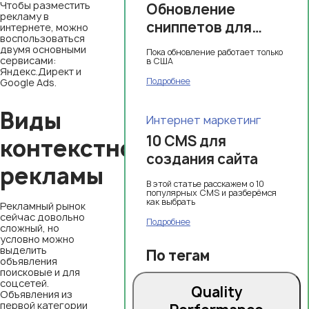
Чтобы разместить
Обновление
рекламу в
сниппетов для
интернете, можно
воспользоваться
магазинов в Google
двумя основными
Пока обновление работает только
сервисами:
в США
Яндекс.Директ и
Подробнее
Google Ads.
Виды
Интернет маркетинг
10 CMS для
контекстной
создания сайта
рекламы
В этой статье расскажем о 10
популярных CMS и разберёмся
как выбрать
Рекламный рынок
сейчас довольно
Подробнее
сложный, но
условно можно
выделить
По тегам
объявления
поисковые и для
соцсетей.
Quality
Объявления из
первой категории