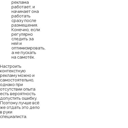
реклама
работает, и
начинает она
работать
сразу после
размещения.
Конечно, если
регулярно
следить за
ней и
оптимизировать,
а не пускать
на самотёк.
Настроить
контекстную
рекламу можно и
самостоятельно,
однако при
отсутствии опыта
есть вероятность
допустить ошибку.
Поэтому лучше всё
же отдать это дело
в руки
специалиста.