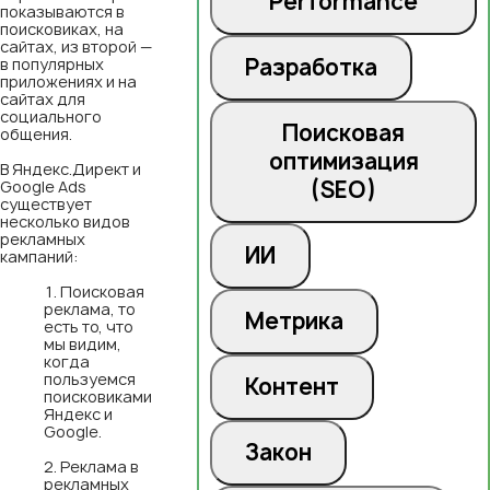
Performance
показываются в
поисковиках, на
сайтах, из второй —
Разработка
в популярных
приложениях и на
сайтах для
социального
Поисковая
общения.
оптимизация
В Яндекс.Директ и
(SEO)
Google Ads
существует
несколько видов
рекламных
ИИ
кампаний:
Поисковая
реклама, то
Метрика
есть то, что
мы видим,
когда
пользуемся
Контент
поисковиками
Яндекс и
Google.
Закон
Реклама в
рекламных