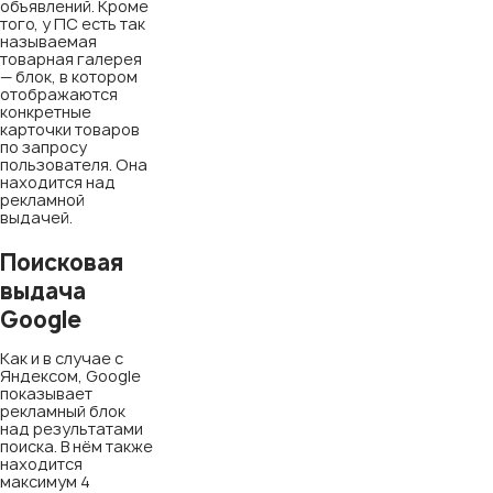
объявлений. Кроме
того, у ПС есть так
называемая
товарная галерея
— блок, в котором
отображаются
конкретные
карточки товаров
по запросу
пользователя. Она
находится над
рекламной
выдачей.
Поисковая
выдача
Google
Как и в случае с
Яндексом, Google
показывает
рекламный блок
над результатами
поиска. В нём также
находится
максимум 4