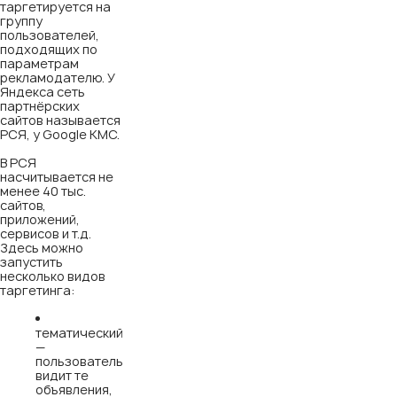
таргетируется на
группу
пользователей,
подходящих по
параметрам
рекламодателю. У
Яндекса сеть
партнёрских
сайтов называется
РСЯ, у Google КМС.
В РСЯ
насчитывается не
менее 40 тыс.
сайтов,
приложений,
сервисов и т.д.
Здесь можно
запустить
несколько видов
таргетинга:
тематический
—
пользователь
видит те
объявления,