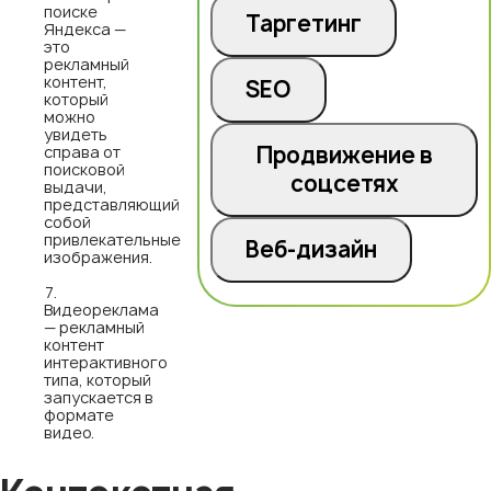
поиске
Таргетинг
Яндекса —
это
рекламный
контент,
SEO
который
можно
увидеть
Продвижение в
справа от
поисковой
соцсетях
выдачи,
представляющий
собой
привлекательные
Веб-дизайн
изображения.
Видеореклама
— рекламный
контент
интерактивного
типа, который
запускается в
формате
видео.