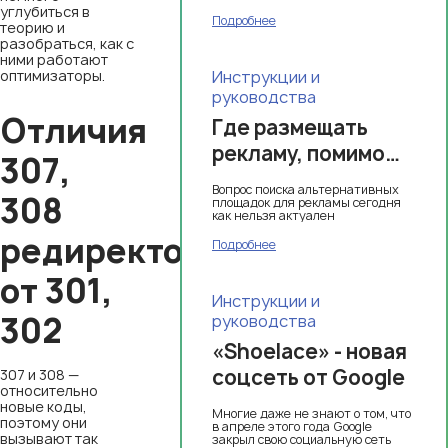
углубиться в
Подробнее
теорию и
разобраться, как с
ними работают
оптимизаторы.
Инструкции и
руководства
Отличия
Где размещать
рекламу, помимо
307,
Google и
Вопрос поиска альтернативных
308
Facebook*: 9
площадок для рекламы сегодня
как нельзя актуален
альтернативных
редиректов
Подробнее
площадок
от 301,
Инструкции и
302
руководства
«Shoelace» - новая
соцсеть от Google
307 и 308 —
относительно
новые коды,
Многие даже не знают о том, что
поэтому они
в апреле этого года Google
вызывают так
закрыл свою социальную сеть