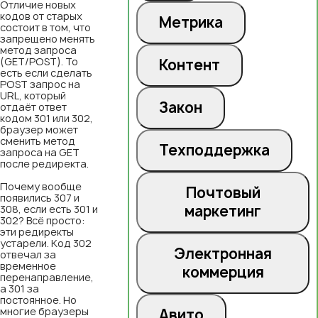
Отличие новых
кодов от старых
Метрика
состоит в том, что
запрещено менять
метод запроса
(GET/POST). То
Контент
есть если сделать
POST запрос на
URL, который
Закон
отдаёт ответ
кодом 301 или 302,
браузер может
сменить метод
Техподдержка
запроса на GET
после редиректа.
Почему вообще
Почтовый
появились 307 и
маркетинг
308, если есть 301 и
302? Всё просто:
эти редиректы
устарели. Код 302
Электронная
отвечал за
временное
коммерция
перенаправление,
а 301 за
постоянное. Но
многие браузеры
Авито