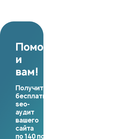
Поможем
и
вам!
Получите
бесплатный
seo-
аудит
вашего
сайта
по 140 показателям