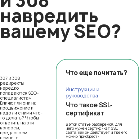
и 308
навредить
вашему SEO?
Что еще почитать?
307 и 308
редиректы
нередко
Инструкции и
попадаются SEO-
руководства
специалистам.
Влияют ли они на
Что такое SSL-
продвижение и
сертификат
надо ли с ними что-
то делать? Чтобы
ответить на эти
В этой статье разберёмся, для
вопросы,
чего нужен сертификат SSL
предлагаем
сайта, как он действует и где его
можно приобрести.
немного