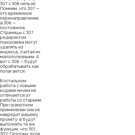
307 с 308 нельзя.
Помним, что 307 —
это временное
перенаправление,
а 308 —
постоянное.
Страницы с 307
редиректом
поисковики могут
удалять из
индекса, считая их
малополезными. А
вот с 308 — будут
обрабатывать как
полагается.
В остальном
работа с новыми
кодами ничем не
отличается от
работы со старыми.
При грамотном
применении они не
навредят вашему
проекту, а будут
выполнять те же
функции, что 301,
302. Поэтому, если