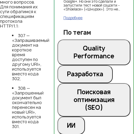
Google+. Но они это сделали и
много вопросов.
запустили тест новой соцсети -
Для понимания их
«Shoelace» («Шнурок»). Это не
сути обратимся к
платформа вроде привычных
спецификациям
нам ВКонтакте или Facebook,
Подробнее
протокола
новый сервис будет работать
офлайн и позволит подыскивать
HTTP/1.1:
компании со схожими интересами
По тегам
для проведения мероприятий или
307 —
концертов.
«Запрашиваемый
документ на
Quality
короткое
время
Performance
доступен по
другому URI»,
используется
Разработка
вместо кода
302;
308 —
Поисковая
«Запрошенный
документ был
оптимизация
окончательно
(SEO)
перенесен на
новый URI»,
используется
вместо кода
ИИ
301.