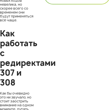
новых кодов
невелика, но
скорее всего со
временем они
будут применяться
всё чаще.
Как
работать
с
редиректами
307 и
308
Как бы очевидно
это ни звучало, но
стоит заострить
внимание на одном
моменте: путать