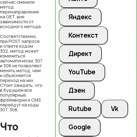
сейчас сменили
метод
перенаправления
Яндекс
на GET, вне
зависимости от
исходного метода.
Контекст
Соответственно,
при POST запросе
и ответе кодом
302, метод может
Директ
измениться
автоматически. 307
и 308 не позволяют
менять метод, чем
YouTube
и объясняется
переход на них.
Стоит ожидать, что
Дзен
в будущем все
популярные
фреймворки и CMS
перейдут на коды
Rutube
Vk
307, 308.
Что
Google