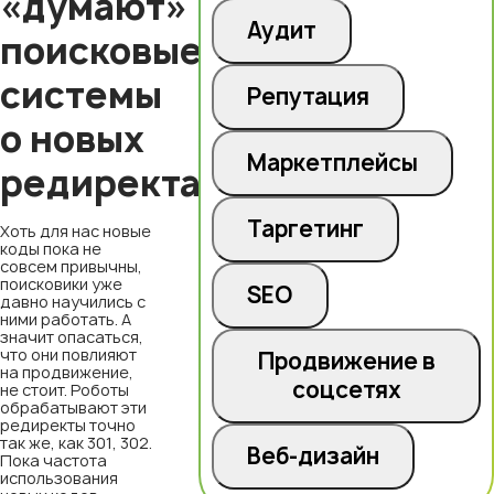
«думают»
Аудит
поисковые
системы
Репутация
о новых
Маркетплейсы
редиректах
Таргетинг
Хоть для нас новые
коды пока не
совсем привычны,
поисковики уже
SEO
давно научились с
ними работать. А
значит опасаться,
что они повлияют
Продвижение в
на продвижение,
соцсетях
не стоит. Роботы
обрабатывают эти
редиректы точно
так же, как 301, 302.
Веб-дизайн
Пока частота
использования