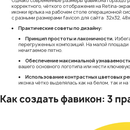
Однако современные размеры фавикона гораздо р
корректного, чёткого отображения на Retina-экра
иконки ярлыка на рабочем столе операционной с
с разными размерами favicon для сайта: 32x32, 48x
Практические советы по дизайну:
Принцип простоты и лаконичности.
Избега
перегруженных композиций. На малой площади 
нечитаемое пятно.
Обеспечение максимальной узнаваемости
вашего основного логотипа или нести ключевую
Использование контрастных цветовых ре
иконка чётко выделялась как на белом, так и н
Как создать фавикон: 3 п