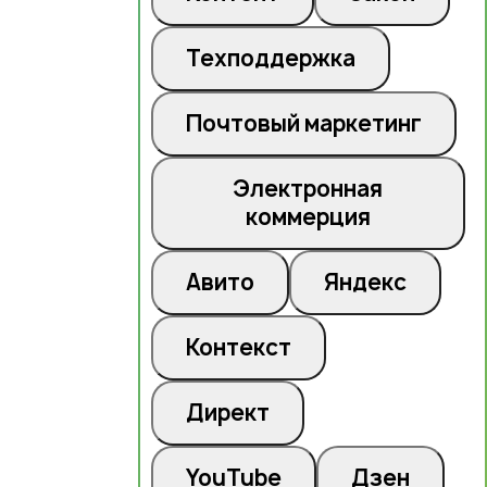
Техподдержка
Почтовый маркетинг
Электронная
коммерция
Авито
Яндекс
Контекст
Директ
YouTube
Дзен