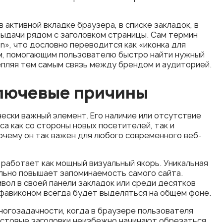
 активной вкладке браузера, в списке закладок, в
выдачи рядом с заголовком страницы. Сам термин
on», что дословно переводится как «иконка для
ом, помогающим пользователю быстро найти нужный
епляя тем самым связь между брендом и аудиторией.
ключевые причины
ески важный элемент. Его наличие или отсутствие
а как со стороны новых посетителей, так и
очему он так важен для любого современного веб-
работает как мощный визуальный якорь. Уникальная
льно повышает запоминаемость самого сайта.
ол в своей панели закладок или среди десятков
 фавиконом всегда будет выделяться на общем фоне.
ногозадачности, когда в браузере пользователя
кстовые заголовки неизбежно начинают обрезаться,