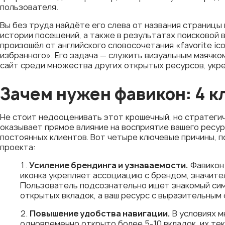
пользователя.
Вы без труда найдёте его слева от названия страницы в
истории посещений, а также в результатах поисковой 
произошёл от английского словосочетания «favorite ic
избранного». Его задача — служить визуальным маячк
сайт среди множества других открытых ресурсов, укр
Зачем нужен фавикон: 4 
Не стоит недооценивать этот крошечный, но стратегич
оказывает прямое влияние на восприятие вашего ресурс
постоянных клиентов. Вот четыре ключевые причины, п
проекта:
Усиление брендинга и узнаваемости.
Фавикон 
иконка укрепляет ассоциацию с брендом, значите
Пользователь подсознательно ищет знакомый симв
открытых вкладок, а ваш ресурс с выразительным
Повышение удобства навигации.
В условиях м
одновременно открыто более 5-10 вкладок, их те