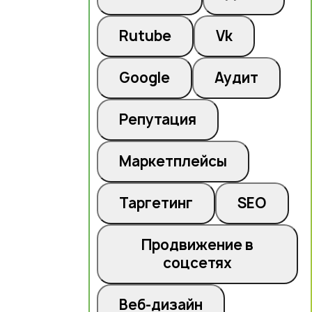
Rutube
Vk
Google
Аудит
Репутация
Маркетплейсы
Таргетинг
SEO
Продвижение в
соцсетях
Веб-дизайн